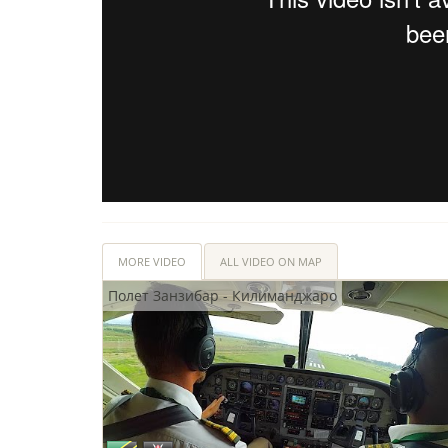
MORE VIDEO
ALL VIDEO ON MAP
Полет Занзибар - Килиманджаро