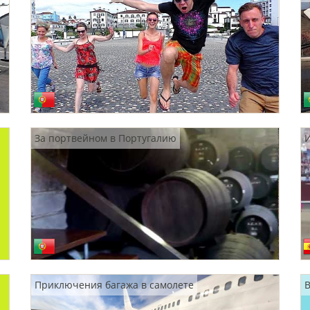
За портвейном в Португалию
Приключения багажа в самолете
B