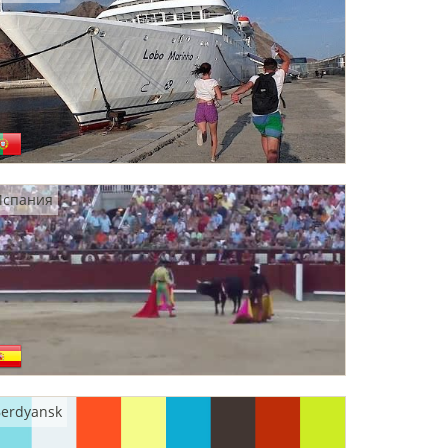
Испания
erdyansk