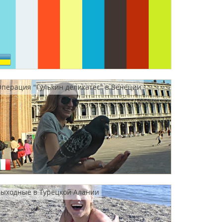
перация "Гулькин деликатес" в Венеции
ыходные в Турецкой Алании