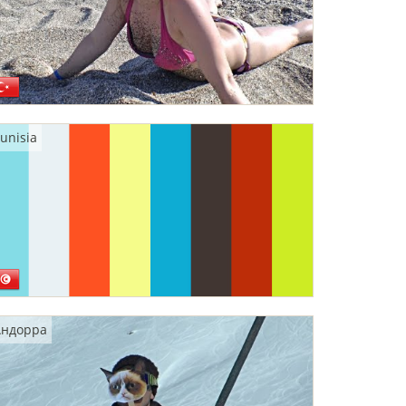
unisia
Андорра