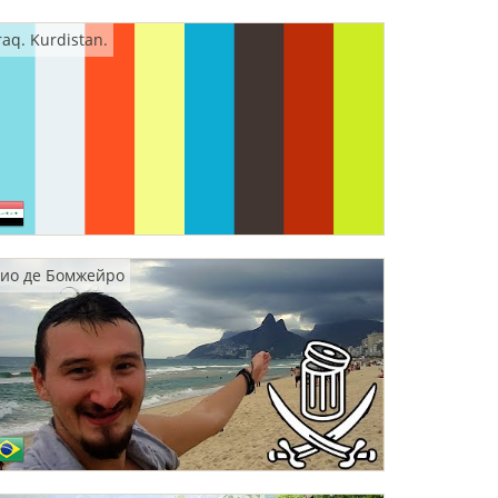
raq. Kurdistan.
ио де Бомжейро