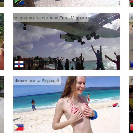
Аэропорт на острове Сент-Мартин
К
Филиппины: Боракай
Г