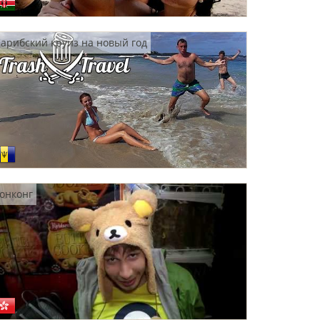
арибский круиз на новый год
онконг