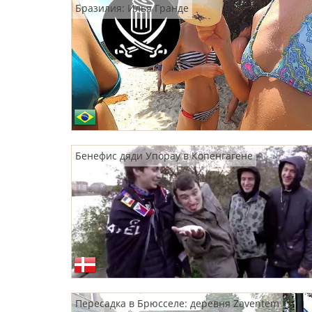
Бразилия: Илья Гранде
Бенефис дяди Упорау в Копенгагене
Пересадка в Брюсселе: деревня Zaventem