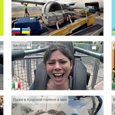
Gardaland
О
Лыжи в Красной поляне в мае
В