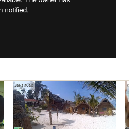
Занзибар