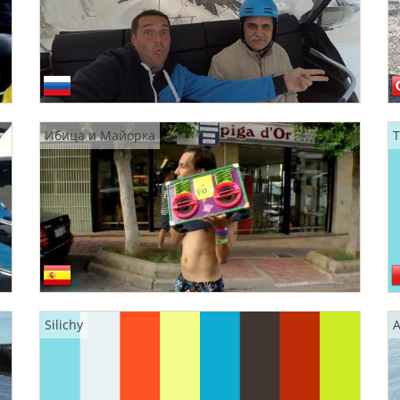
Ибица и Майорка
T
Silichy