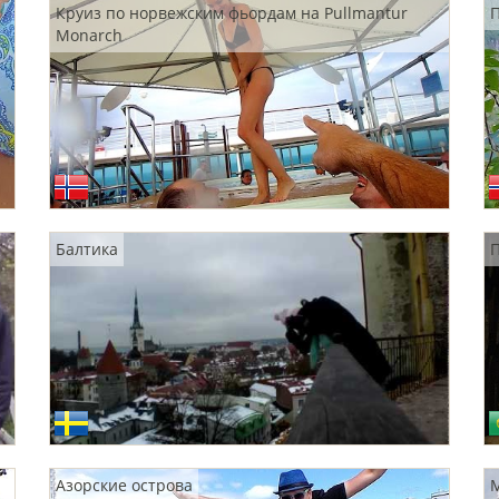
Круиз по норвежским фьордам на Pullmantur
Monarch
Балтика
П
Азорские острова