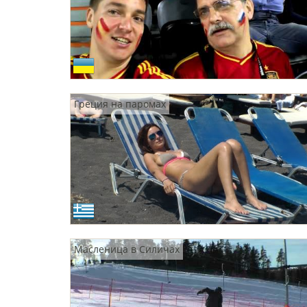
Греция на паромах
Масленица в Силичах