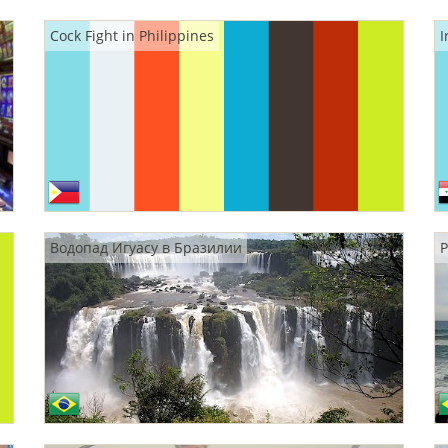
Cock Fight in Philippines
I
Водопад Игуасу в Бразилии
Р