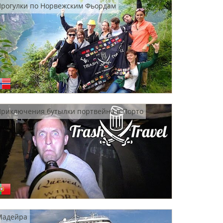
Прогулки по Норвежским Фьордам
риключения бутылки портвейна в Порто
Мадейра