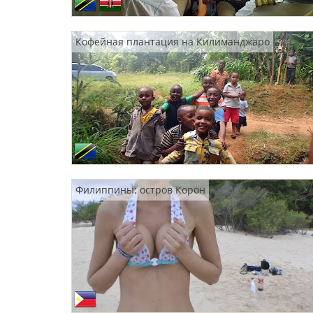
Кофейная плантация на Килиманджаро
Филиппины: остров Корон