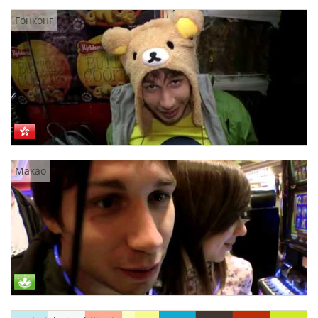
Гонконг
Макао