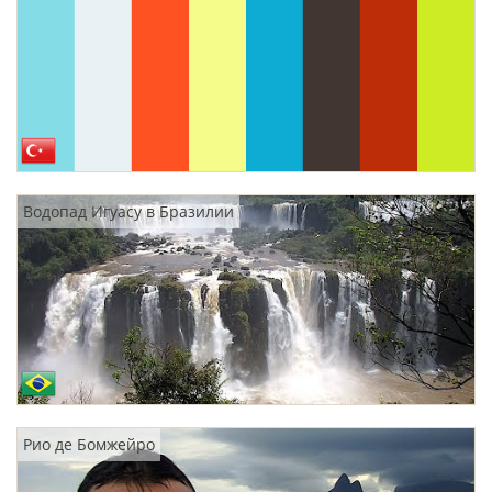
Водопад Игуасу в Бразилии
Рио де Бомжейро