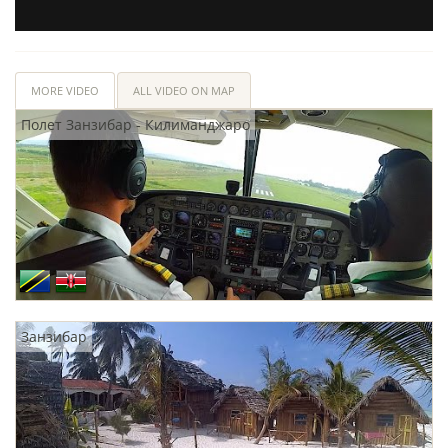
MORE VIDEO
ALL VIDEO ON MAP
Полет Занзибар - Килиманджаро
Занзибар