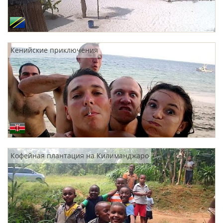
Кенийские приключения
Кофейная плантация на Килиманджаро