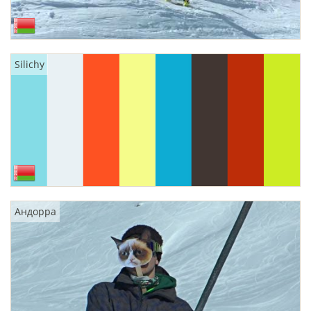
Silichy
Андорра