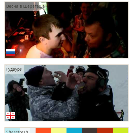
Весна в Шерегеше
Гудаури
Sheretrash