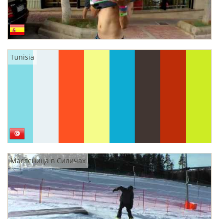
Tunisia
Масленица в Силичах