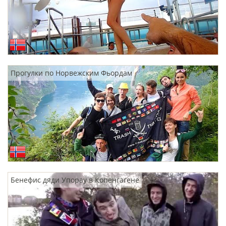
Прогулки по Норвежским Фьордам
Бенефис дяди Упорау в Копенгагене