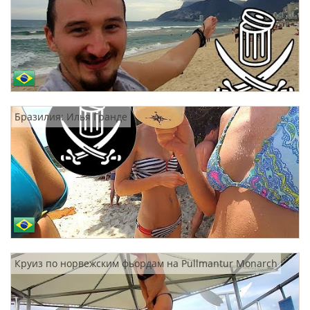
Бразилия: Илья Гранде
Круиз по норвежским фьордам на Pullmantur Monarch