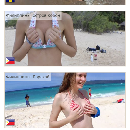
Филиппины: остров Корон
Филиппины: Боракай