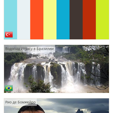
Водопад Игуасу в Бразилии
Рио де Бомжейро