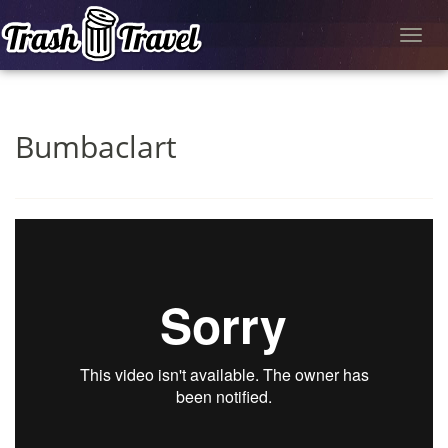
Toggl
navig
Bumbaclart