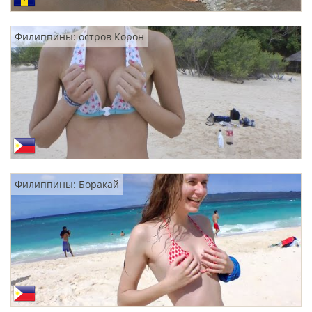
Филиппины: остров Корон
Филиппины: Боракай