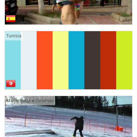
Tunisia
Масленица в Силичах