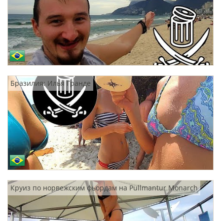
Бразилия: Илья Гранде
Круиз по норвежским фьордам на Pullmantur Monarch