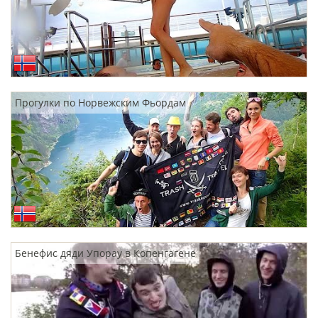
Прогулки по Норвежским Фьордам
Бенефис дяди Упорау в Копенгагене