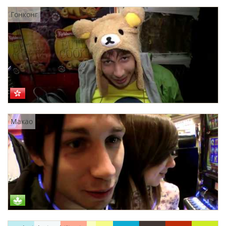
Гонконг
Макао