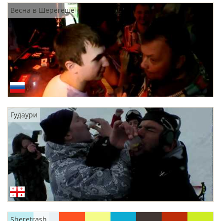
Весна в Шерегеше
Гудаури
Sheretrash