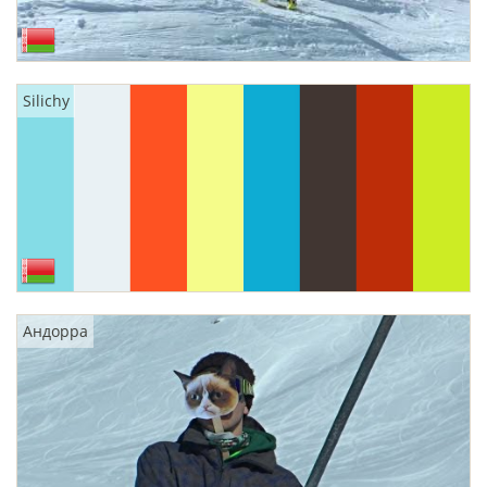
Silichy
Андорра