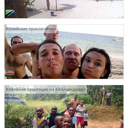
Кенийские приключения
Кофейная плантация на Килиманджаро