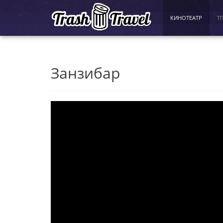
КИНОТЕАТР
TI
Занзибар