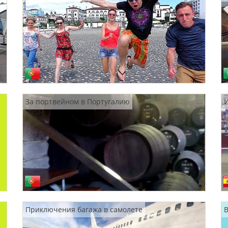
За портвейном в Португалию
Приключения багажа в самолете
B