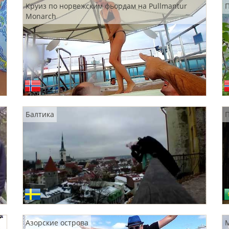
Круиз по норвежским фьордам на Pullmantur
Monarch
Балтика
П
Азорские острова