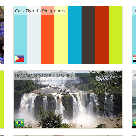
Cock Fight in Philippines
I
Водопад Игуасу в Бразилии
Р