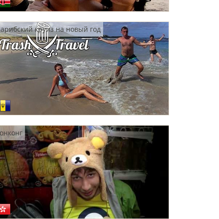
арибский круиз на новый год
онконг