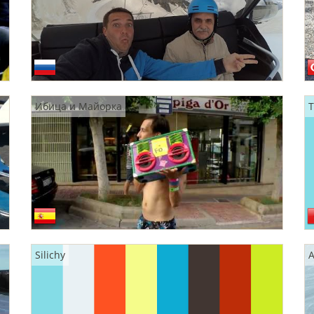
Ибица и Майорка
T
Silichy