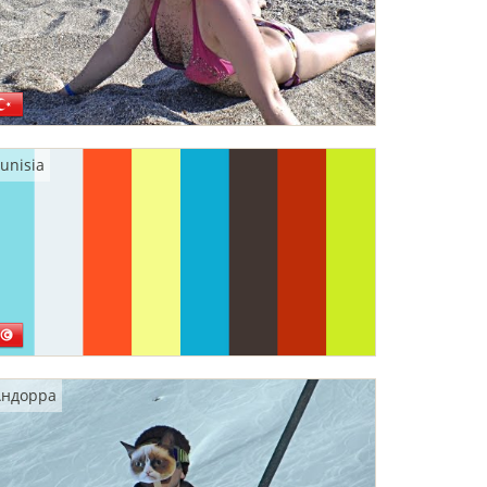
unisia
Андорра