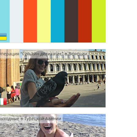
перация "Гулькин деликатес" в Венеции
ыходные в Турецкой Алании