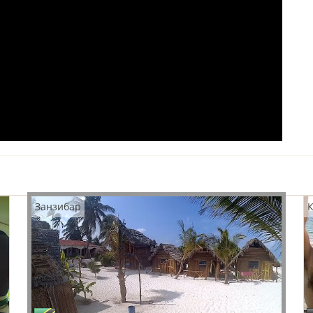
Занзибар