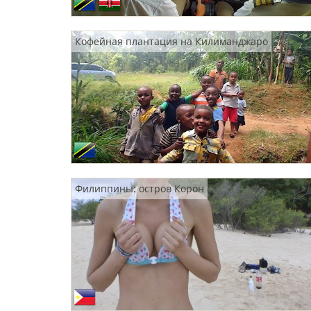
Кофейная плантация на Килиманджаро
Филиппины: остров Корон