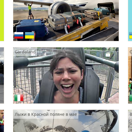
Gardaland
О
Лыжи в Красной поляне в мае
В