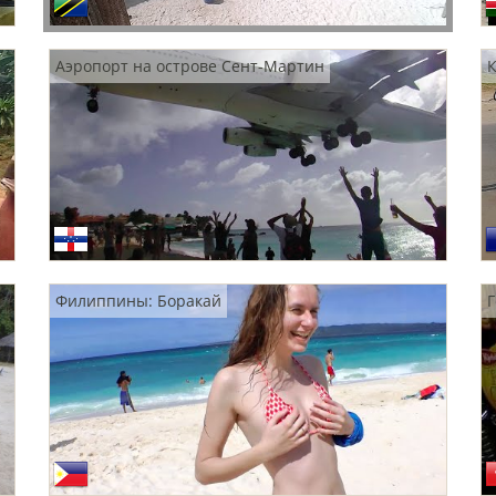
Аэропорт на острове Сент-Мартин
К
Филиппины: Боракай
Г