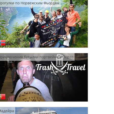
Прогулки по Норвежским Фьордам
риключения бутылки портвейна в Порто
Мадейра