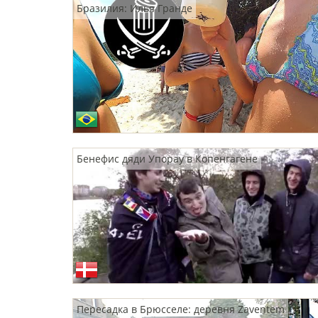
Бразилия: Илья Гранде
Бенефис дяди Упорау в Копенгагене
Пересадка в Брюсселе: деревня Zaventem