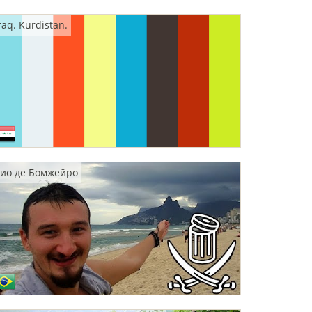
raq. Kurdistan.
ио де Бомжейро