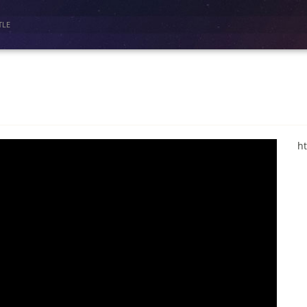
TLE
h