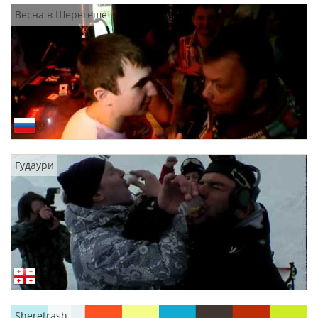
Весна в Шерегеше
Гудаури
Sheretrash