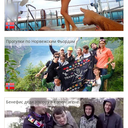
Прогулки по Норвежским Фьордам
Бенефис дяди Упорау в Копенгагене