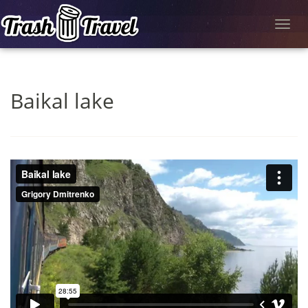
Toggl
navig
Baikal lake