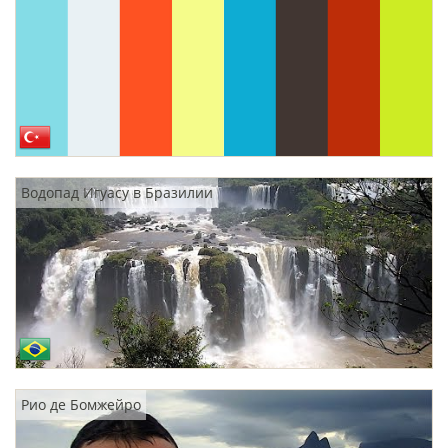
Водопад Игуасу в Бразилии
Рио де Бомжейро