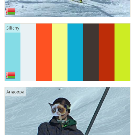
Silichy
Андорра