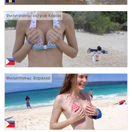
Филиппины: остров Корон
Филиппины: Боракай