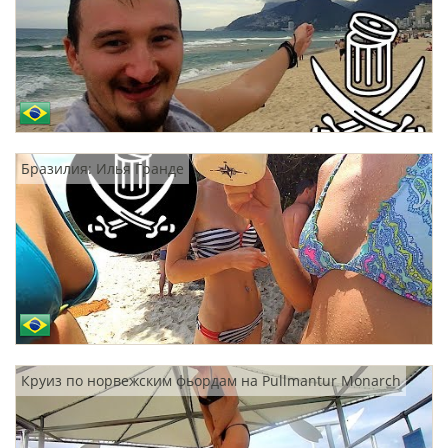
Бразилия: Илья Гранде
Круиз по норвежским фьордам на Pullmantur Monarch