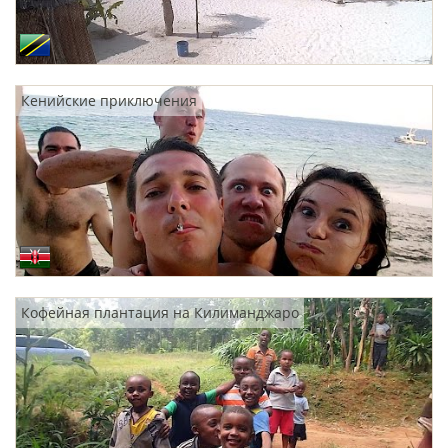
Кенийские приключения
Кофейная плантация на Килиманджаро