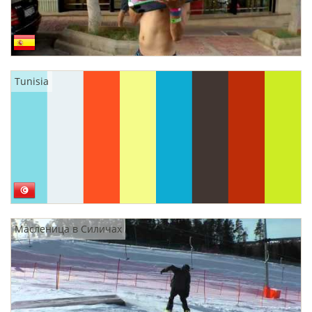
Tunisia
Масленица в Силичах