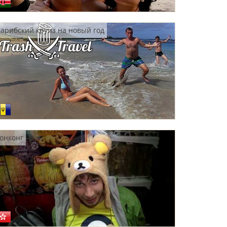
арибский круиз на новый год
онконг