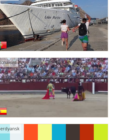
Испания
erdyansk