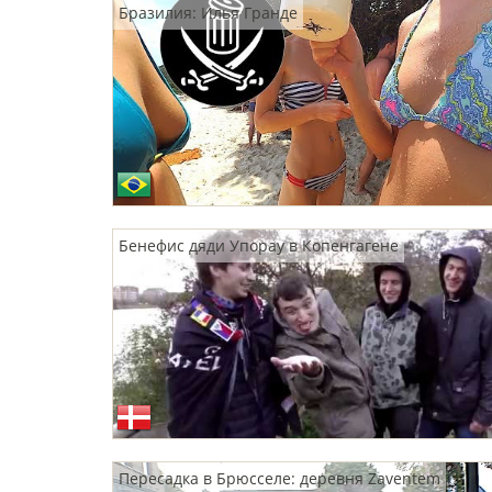
Бразилия: Илья Гранде
Бенефис дяди Упорау в Копенгагене
Пересадка в Брюсселе: деревня Zaventem