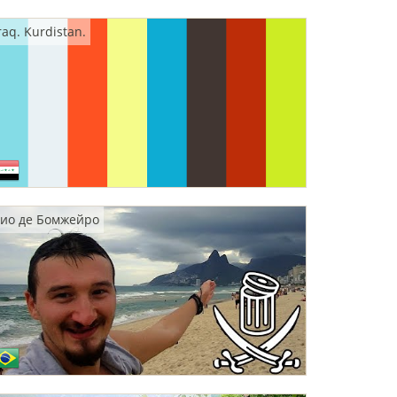
raq. Kurdistan.
ио де Бомжейро