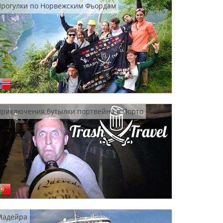
Прогулки по Норвежским Фьордам
риключения бутылки портвейна в Порто
Мадейра