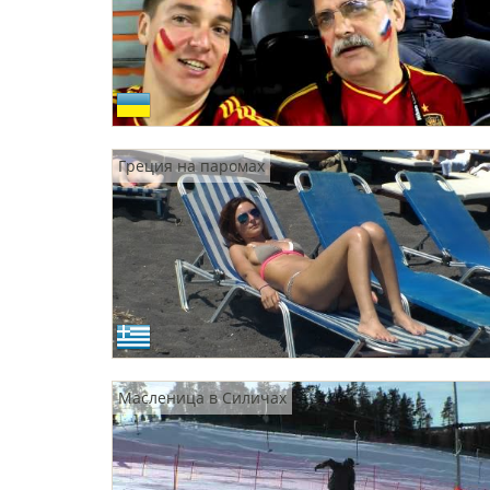
Греция на паромах
Масленица в Силичах