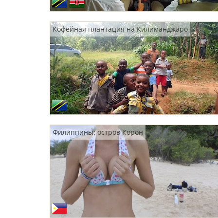
Кофейная плантация на Килиманджаро
Филиппины: остров Корон