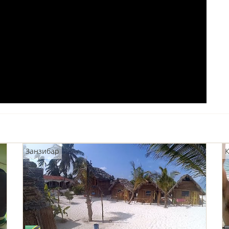
Занзибар