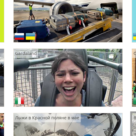
Gardaland
О
Лыжи в Красной поляне в мае
В