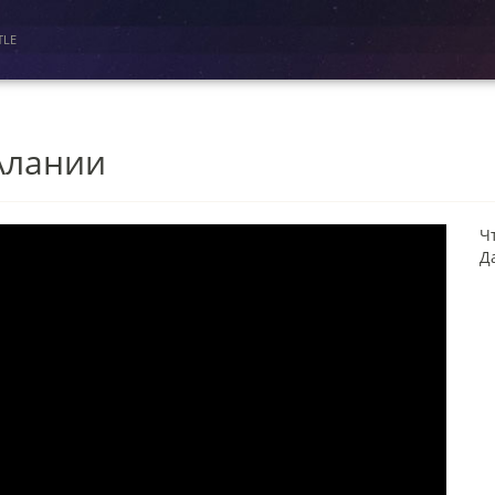
TLE
Алании
Ч
Д