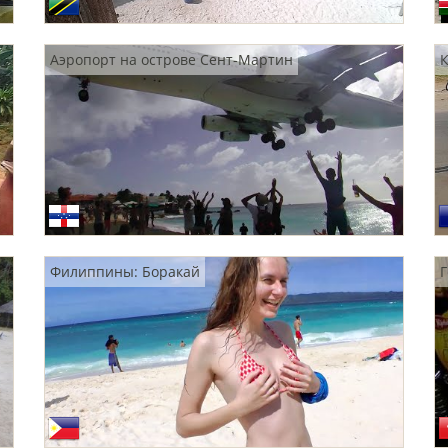
Аэропорт на острове Сент-Мартин
К
Филиппины: Боракай
Г