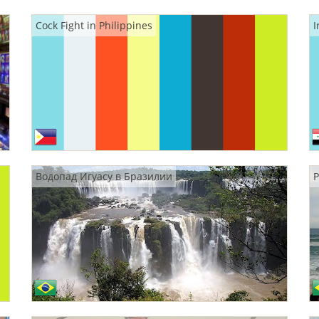
Cock Fight in Philippines
I
Водопад Игуасу в Бразилии
Р