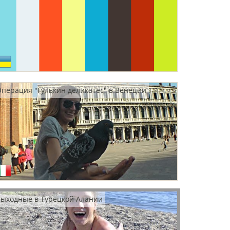
перация "Гулькин деликатес" в Венеции
ыходные в Турецкой Алании