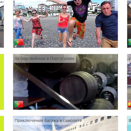
За портвейном в Португалию
Приключения багажа в самолете
B