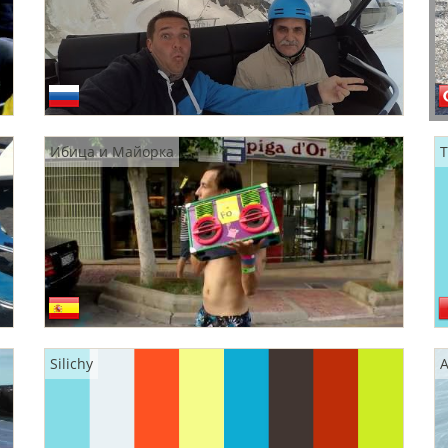
Ибица и Майорка
T
Silichy