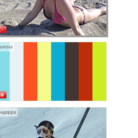
unisia
Андорра