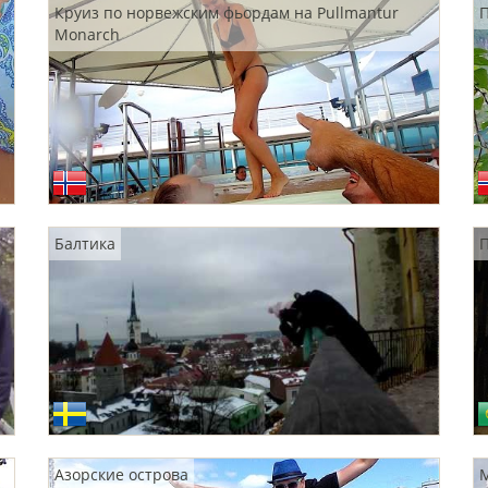
Круиз по норвежским фьордам на Pullmantur
Monarch
Балтика
П
Азорские острова